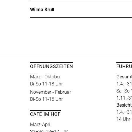
Wilma Krull
ÖFFNUNGSZEITEN
FÜHR
März - Oktober
Gesamt
Di-So 11-18 Uhr
1.4.–31
Sa+So 
November - Februar
1.11.-3
Di-So 11-16 Uhr
Besicht
1.4.–31
CAFÉ IM HOF
14 Uhr
März-April
Sa–So, 13–17 Uhr