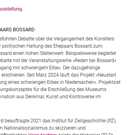
ausstellung.
PAARS BOSSARD
eführten Debatte über die Vergangenheit des Künstlers
r politischen Haltung des Ehepaars Bossard zum
ard einen hohen Stellenwert. Beispielsweise begleitet
batte mit der Veranstaltungsreihe »Reden bei Bossard«
gang mit schwierigem Erbe«. Der dazugehörige
g erschienen. Seit März 2024 läuft das Projekt »Neustart
ung eines schwierigen Erbes in Niedersachen«. Projektziel
ttlungskonzeptes für die Erschließung des Museums
ination aus Denkmal, Kunst und Kontroverse im
 beauftragte 2021 das Institut für Zeitgeschichte (IfZ),
m Nationalsozialismus zu skizzieren und