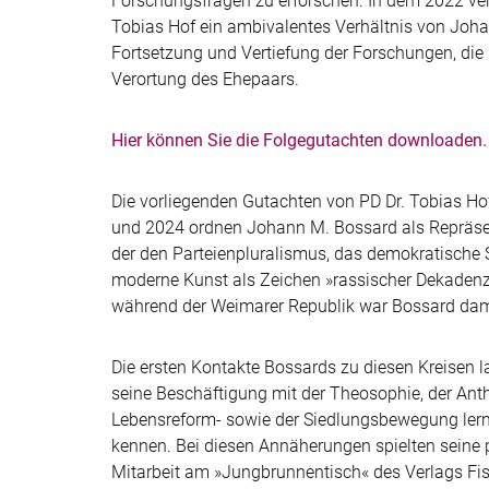
Forschungsfragen zu erforschen. In dem 2022 ver
Tobias Hof ein ambivalentes Verhältnis von Joh
Fortsetzung und Vertiefung der Forschungen, die 
Verortung des Ehepaars.
Hier können Sie die Folgegutachten downloaden.
Die vorliegenden Gutachten von PD Dr. Tobias Hof
und 2024 ordnen Johann M. Bossard als Repräsent
der den Parteienpluralismus, das demokratische S
moderne Kunst als Zeichen »rassischer Dekadenz«
während der Weimarer Republik war Bossard da
Die ersten Kontakte Bossards zu diesen Kreisen 
seine Beschäftigung mit der Theosophie, der Ant
Lebensreform- sowie der Siedlungsbewegung lernte
kennen. Bei diesen Annäherungen spielten seine 
Mitarbeit am »Jungbrunnentisch« des Verlags Fi