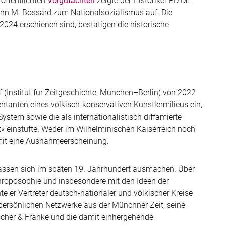
öffentlichten
Vorgutachten
zeigte der Historiker PD Dr.
ann M. Bossard zum Nationalsozialismus auf. Die
2024 erschienen sind, bestätigen die historische
 (Institut für Zeitgeschichte, München
–
Berlin) von 2022
anten eines völkisch-konservativen Künstlermilieus ein,
ystem sowie die als internationalistisch diffamierte
 einstufte. Weder im Wilhelminischen Kaiserreich noch
mit eine Ausnahmeerscheinung.
lassen sich im späten 19. Jahrhundert ausmachen. Über
hroposophie und insbesondere mit den Ideen der
 er Vertreter deutsch-nationaler und völkischer Kreise
persönlichen Netzwerke aus der Münchner Zeit, seine
scher & Franke und die damit einhergehende