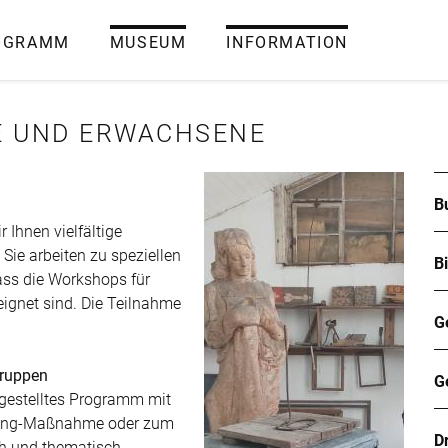
OGRAMM
MUSEUM
INFORMATION
E UND ERWACHSENE
B
 Ihnen vielfältige
Sie arbeiten zu speziellen
B
ass die Workshops für
ignet sind. Die Teilnahme
G
Gruppen
G
gestelltes Programm mit
lding-Maßnahme oder zum
D
ch und thematisch