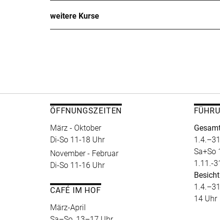
weitere Kurse
ÖFFNUNGSZEITEN
FÜHR
März - Oktober
Gesamt
Di-So 11-18 Uhr
1.4.–31
Sa+So 
November - Februar
1.11.-3
Di-So 11-16 Uhr
Besicht
1.4.–31
CAFÉ IM HOF
14 Uhr
März-April
Sa–So, 13–17 Uhr