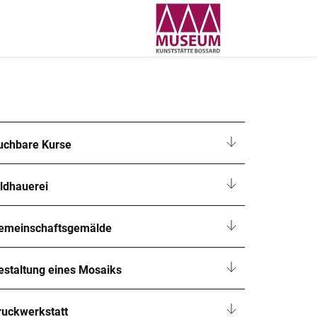
uchbare Kurse
ildhauerei
emeinschaftsgemälde
estaltung eines Mosaiks
ruckwerkstatt