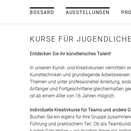
BOSSARD
AUSSTELLUNGEN
PR
KURSE FÜR JUGENDLICH
Entdecken Sıe ihr künstlerisches Talent!
In unseren Kunst- und Kreativkursen vermitteln wir
Kunsttechniken und grundlegende Arbeitsweisen. 
Themen und unter professioneller Anleitung, sod
Anfänger und Fortgeschrittene gleichermaßen gee
ist ab einem Alter von 16 Jahren möglich.
Individuelle Kreativkurse für Teams und andere 
Buchen Sie ein eigens für Ihre Gruppe zusammen
Führung und praktischem Teil. Ob als Teambui
runden Geburtstag – wir machen Ihnen ein zeitli