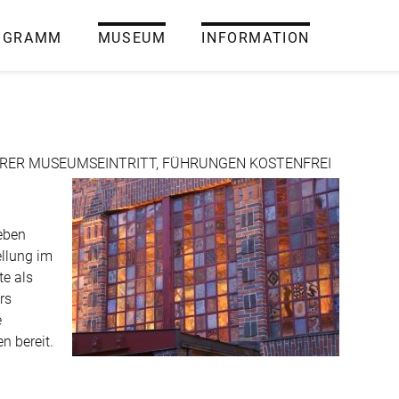
OGRAMM
MUSEUM
INFORMATION
ULÄRER MUSEUMSEINTRITT, FÜHRUNGEN KOSTENFREI
eben
llung im
te als
rs
e
n bereit.