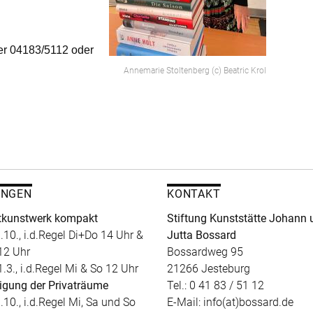
er 04183/5112 oder
Annemarie Stoltenberg (c) Beatric Krol
UNGEN
KONTAKT
kunstwerk kompakt
Stiftung Kunststätte Johann 
.10., i.d.Regel Di+Do 14 Uhr &
Jutta Bossard
12 Uhr
Bossardweg 95
1.3., i.d.Regel Mi & So 12 Uhr
21266 Jesteburg
igung der Privaträume
Tel.: 0 41 83 / 51 12
.10., i.d.Regel Mi, Sa und So
E-Mail: info(at)bossard.de